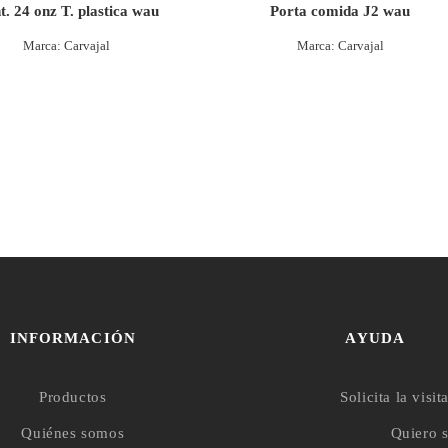
t. 24 onz T. plastica wau
Porta comida J2 wau
Marca: Carvajal
Marca: Carvajal
INFORMACIÓN
AYUDA
Productos
Solicita la visit
Quiénes somos
Quiero s