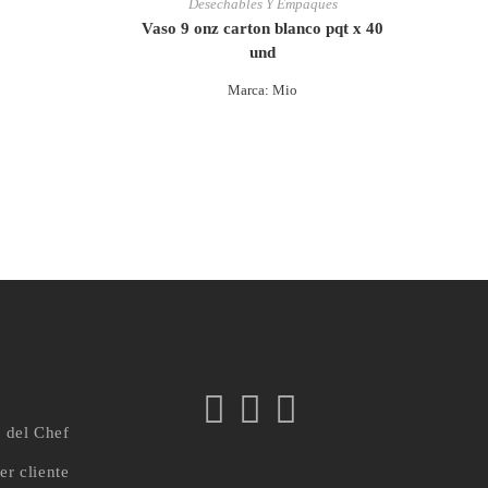
Desechables Y Empaques
Vaso 9 onz carton blanco pqt x 40
und
Marca: Mio
a del Chef
er cliente