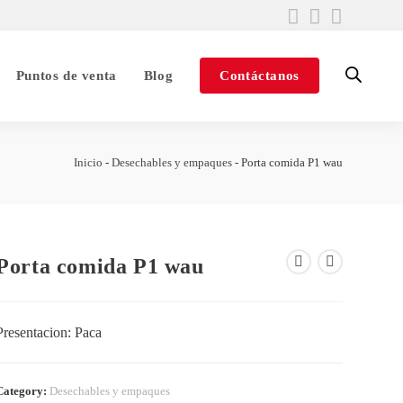
Puntos de venta
Blog
Contáctanos
Inicio
-
Desechables y empaques
-
Porta comida P1 wau
Porta comida P1 wau
Presentacion: Paca
Category:
Desechables y empaques