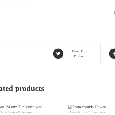
Tweet This
Product
ated products
Desechables Y Empaques
Desechables Y Empaques