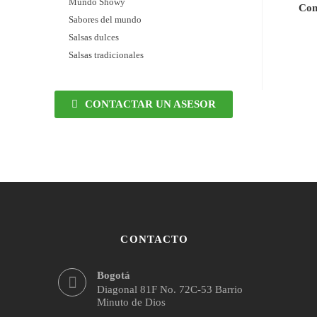
Mundo Showy
Con
Sabores del mundo
Salsas dulces
Salsas tradicionales
CONTACTAR UN ASESOR
CONTACTO
Bogotá
Diagonal 81F No. 72C-53 Barrio
Minuto de Dios