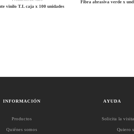
Fibra abrasiva verde x und
te vinilo T.L caja x 100 unidades
INFORMACIÓN
AYUDA
Productos
Solicita la visit
Quiénes somos
Quiero s