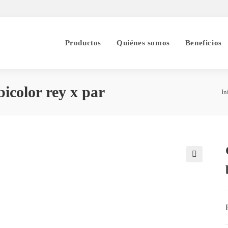
Productos
Quiénes somos
Beneficios
bicolor rey x par
In
🔍