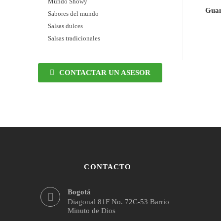
Mundo Showy
Guan
Sabores del mundo
Salsas dulces
Salsas tradicionales
CONTACTAR UN ASESOR
CONTACTO
Bogotá
Diagonal 81F No. 72C-53 Barrio
Minuto de Dios