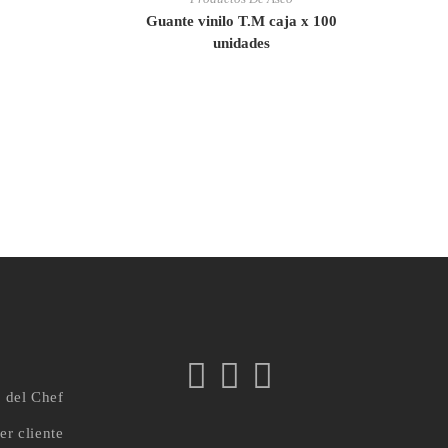
Guante vinilo T.M caja x 100
unidades
a del Chef
er cliente