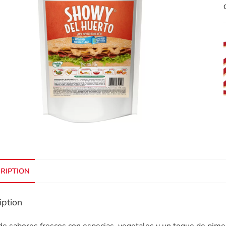
RIPTION
iption
de sabores frescos con especias, vegetales y un toque de pimen