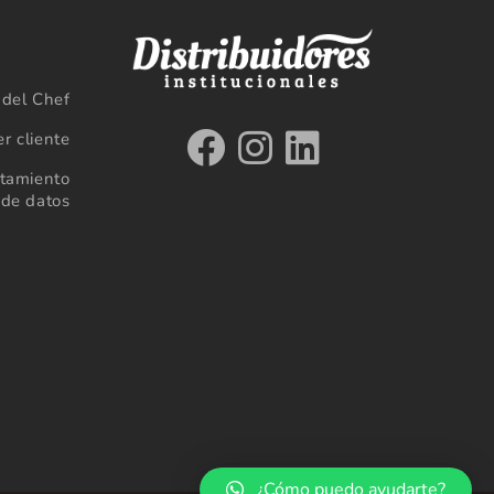
a del Chef
r cliente
atamiento
de datos
¿Cómo puedo ayudarte?