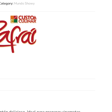
Category:
Mundo Showy
tón delicioso. Ideal para preparar vinagretas,