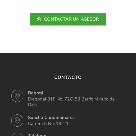
CONTACTAR UN ASESOR
CONTACTO
Bogotá
Diagonal 81F No. 72C-53 Barrio Minuto de
Dios
Soacha Cundinamarca
Carrera 5 No. 19-21
Teléfono: